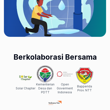
Berkolaborasi Bersama
Kementerian
Open
Bapperida
Solar Chapter
Desa dan
Goverment
Prov. NTT
PDTT
Indonesia