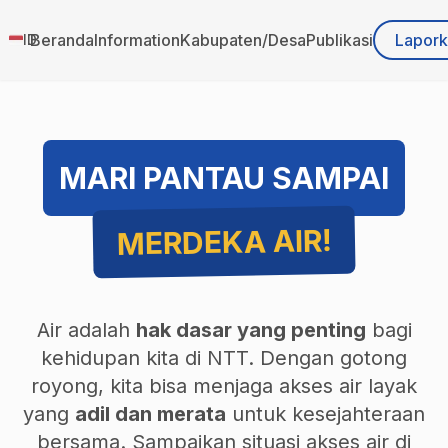
Beranda
Information
Kabupaten
/
Desa
Publikasi
Lapor
ID
Toggle language menu
MARI PANTAU SAMPAI
MERDEKA AIR!
Air adalah
hak dasar yang penting
bagi
kehidupan kita di NTT. Dengan gotong
royong, kita bisa menjaga akses air layak
yang
adil dan merata
untuk kesejahteraan
bersama. Sampaikan situasi akses air di